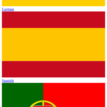
German
Spanish