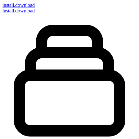
install
.download
install.download