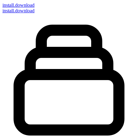
install
.download
install.download