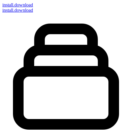
install
.download
install.download