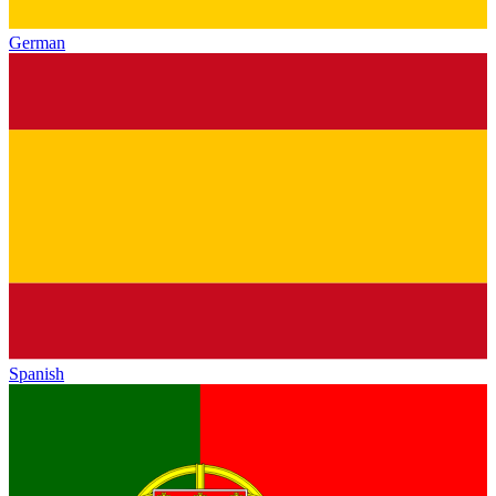
German
Spanish