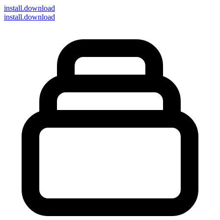
install
.download
install.download