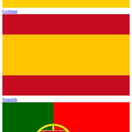
German
Spanish