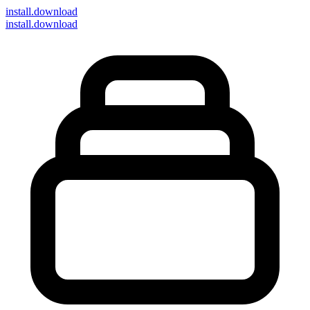
install
.download
install.download