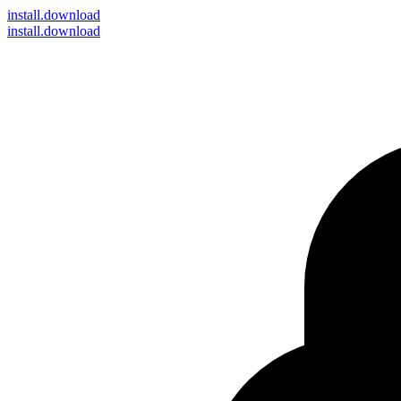
install
.download
install.download