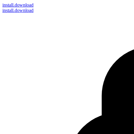
install
.download
install.download