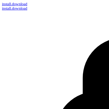
install
.download
install.download