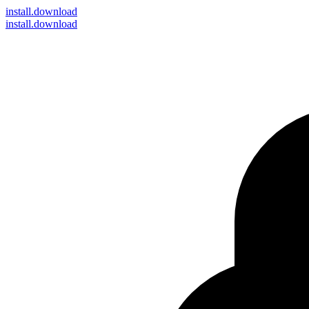
install
.download
install.download