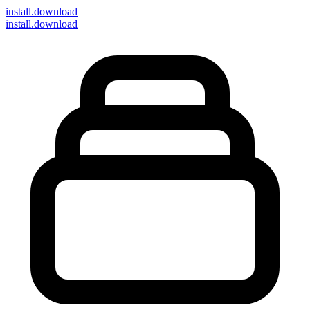
install
.download
install.download