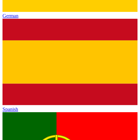
German
Spanish