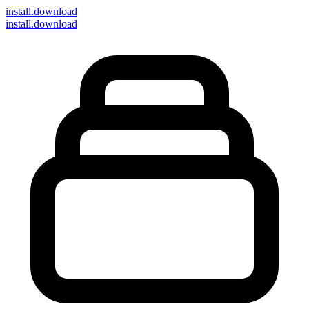
install
.download
install.download