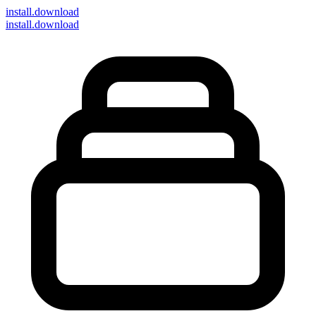
install
.download
install.download