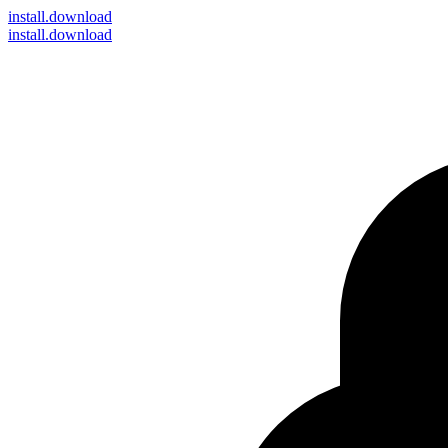
install
.download
install.download