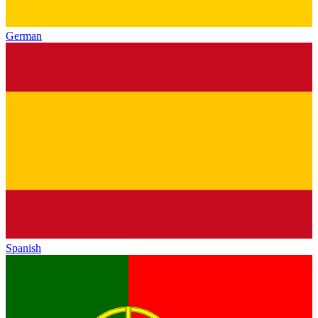
German
Spanish