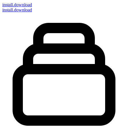
install
.download
install.download