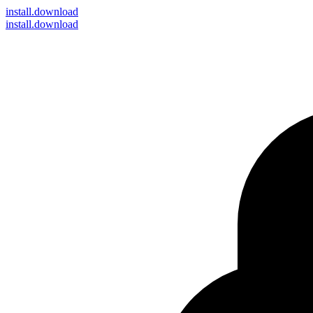
install
.download
install.download