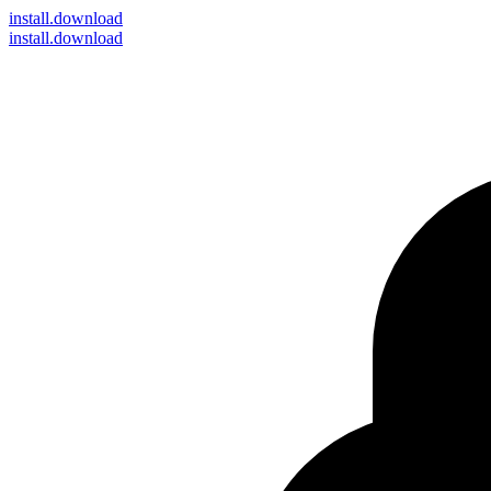
install
.download
install.download