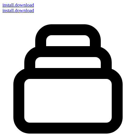
install
.download
install.download