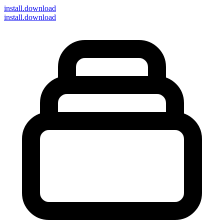
install
.download
install.download