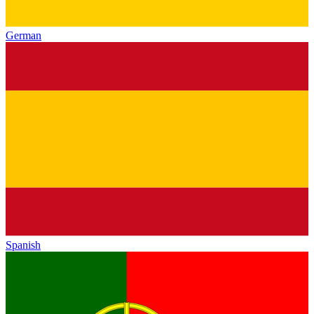
German
Spanish