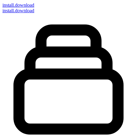
install
.download
install.download