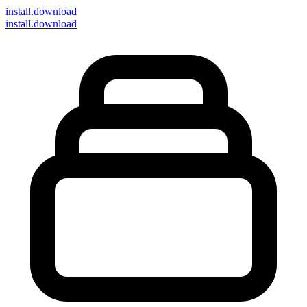
install
.download
install.download