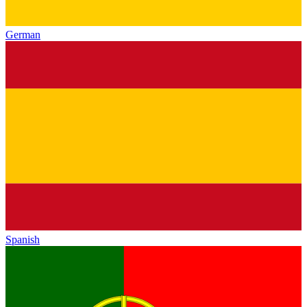
German
Spanish