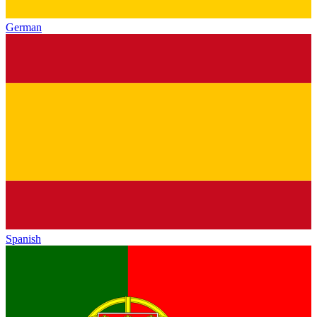
German
Spanish