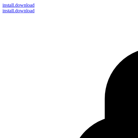
install
.download
install.download