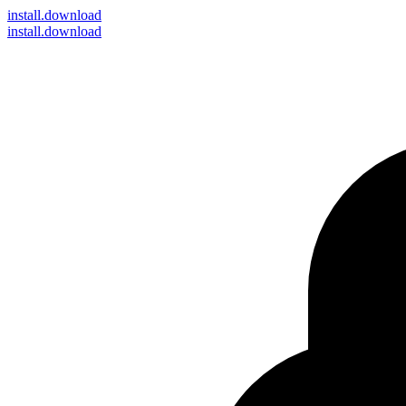
install
.download
install.download