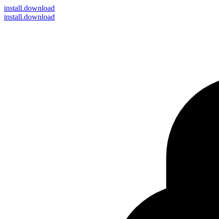
install
.download
install.download