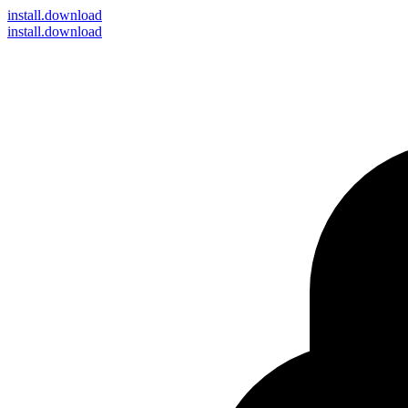
install
.download
install.download