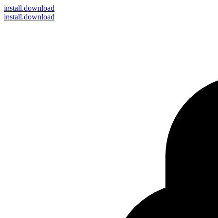
install
.download
install.download