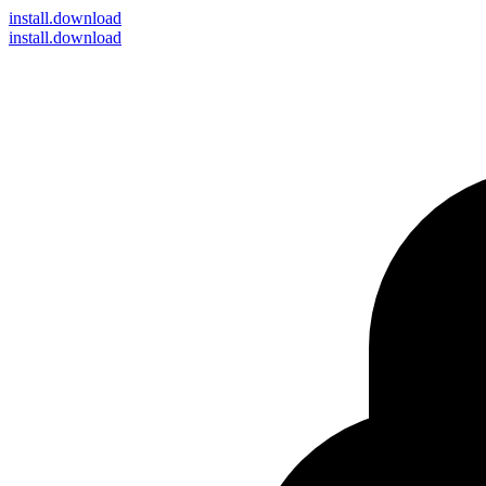
install
.download
install.download