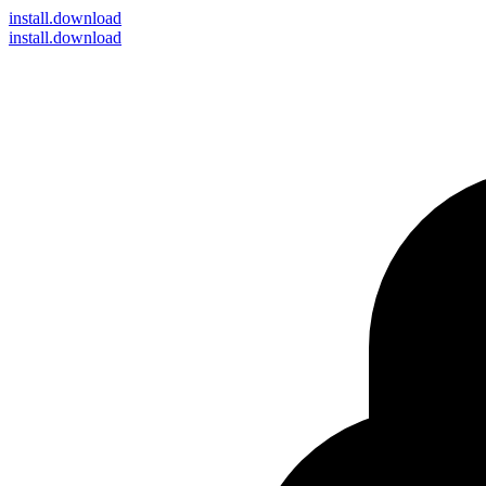
install
.download
install.download