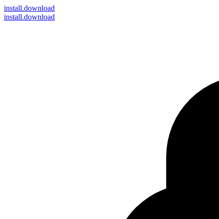
install
.download
install.download