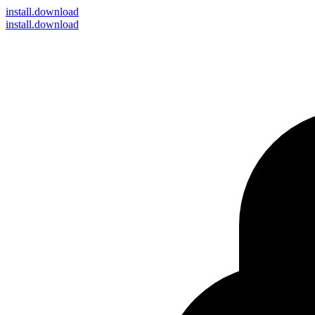
install
.download
install.download