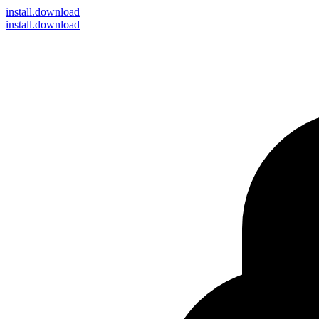
install
.download
install.download