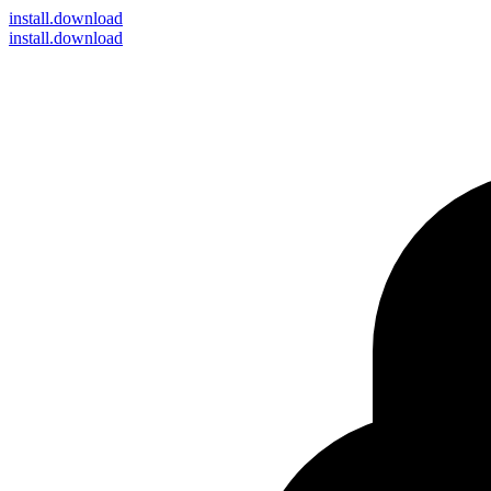
install
.download
install.download