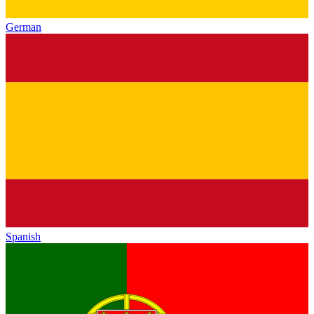
German
Spanish