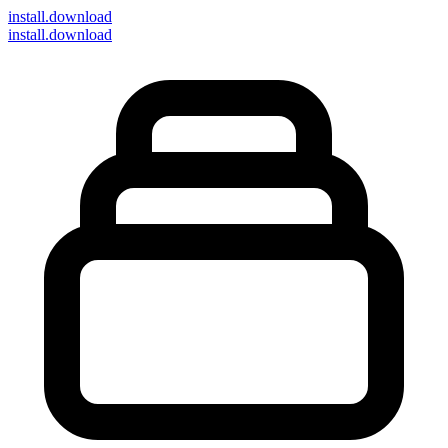
install
.download
install.download