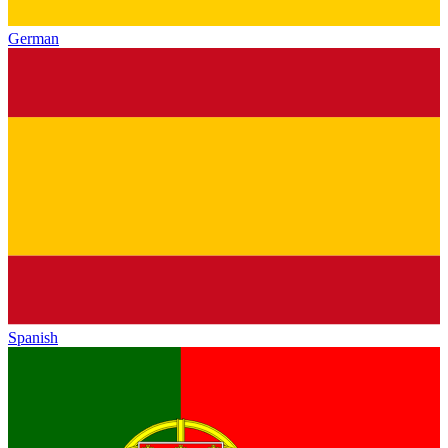
German
Spanish