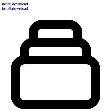
install
.download
install.download