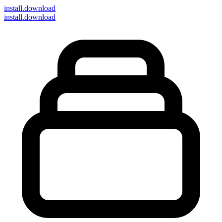
install
.download
install.download