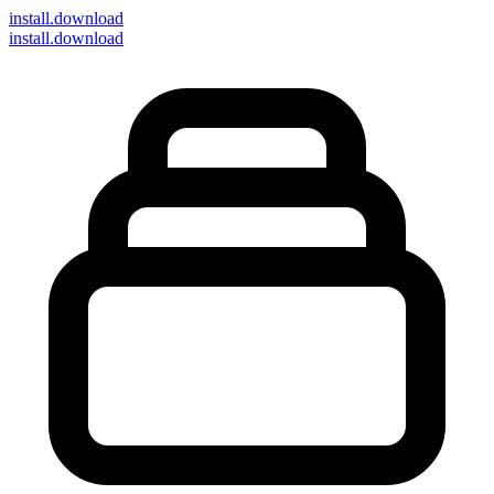
install
.download
install.download