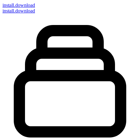
install
.download
install.download