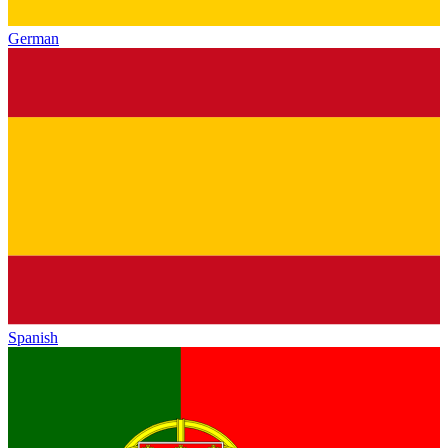
German
Spanish