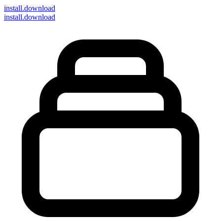
install
.download
install.download