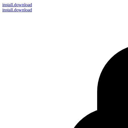
install
.download
install.download