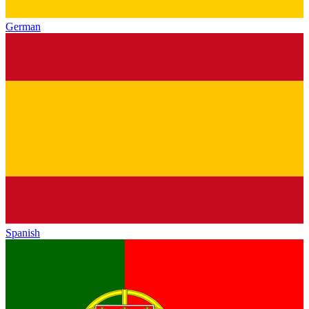
German
Spanish