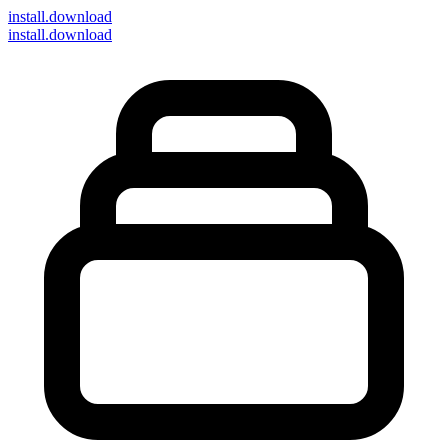
install
.download
install.download