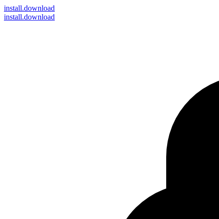
install
.download
install.download