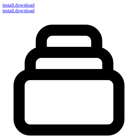
install
.download
install.download