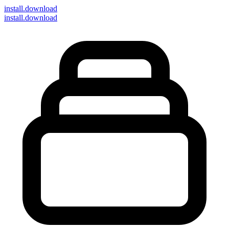
install
.download
install.download