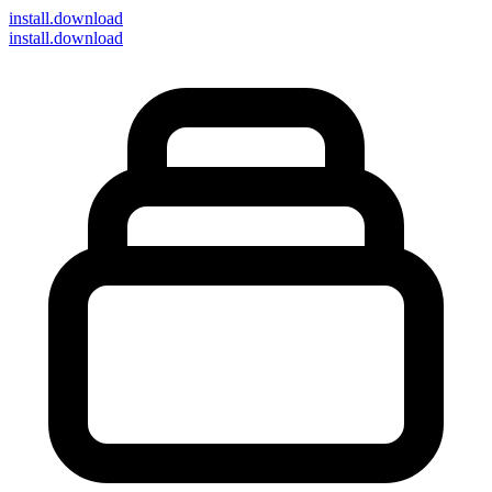
install
.download
install.download