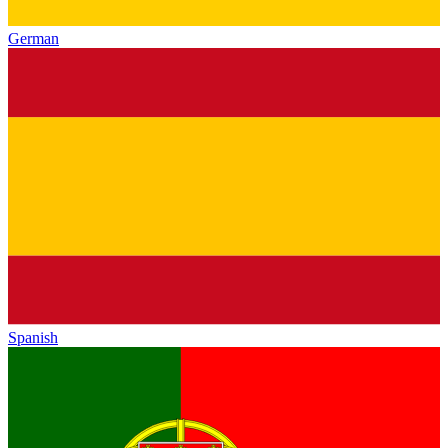
German
Spanish