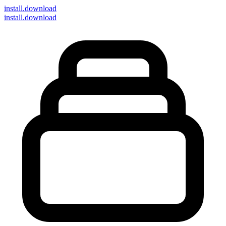
install
.download
install.download