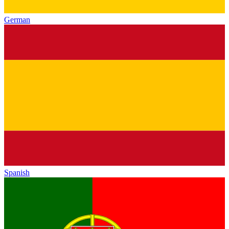
German
Spanish