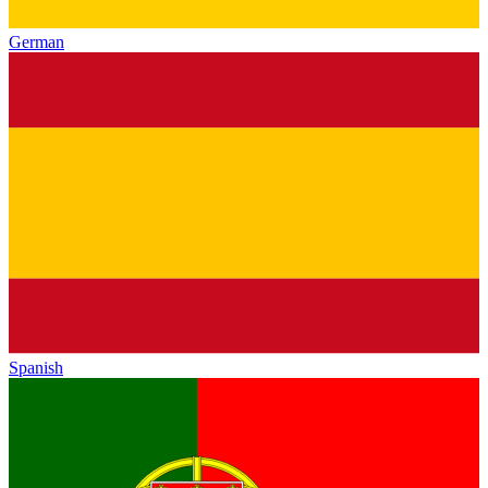
German
Spanish