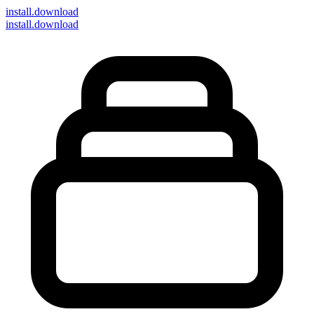
install
.download
install.download