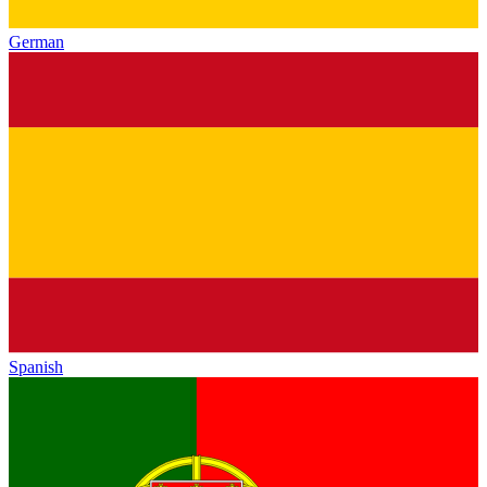
German
Spanish