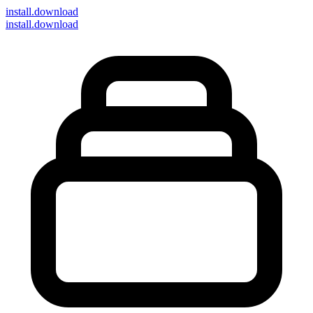
install
.download
install.download