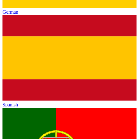
German
Spanish