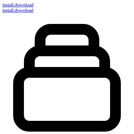
install
.download
install.download