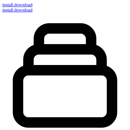
install
.download
install.download