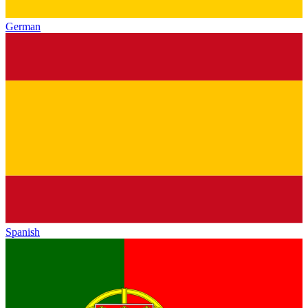
German
Spanish