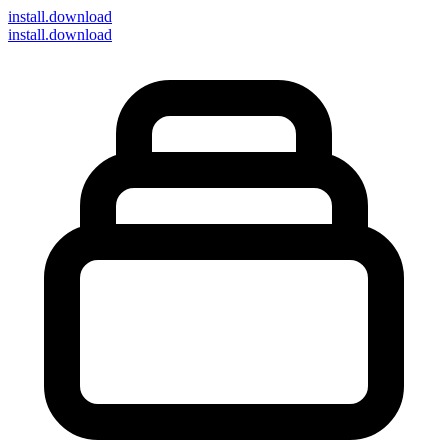
install
.download
install.download