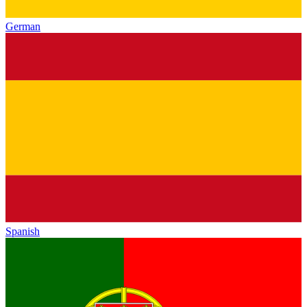
German
Spanish